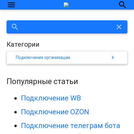
menu
search
search
close
Категории
chevron_right
Подключение организации.
Популярные статьи
Подключение WB
Подключение OZON
Подключение телеграм бота